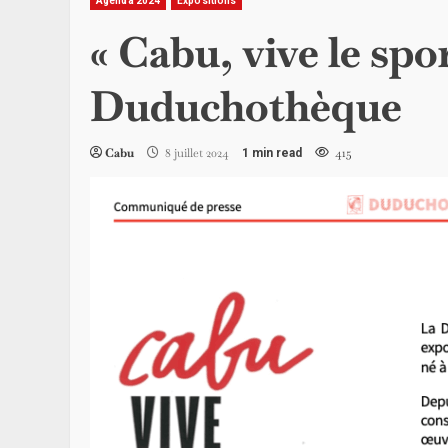
Agenda 2024
Expositions
« Cabu, vive le spor
Duduchothèque
Cabu
8 juillet 2024
415
1 min read