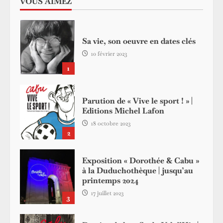
VOUS AIMEZ
Sa vie, son oeuvre en dates clés
10 février 2023
1
Parution de « Vive le sport ! » |
Editions Michel Lafon
18 octobre 2023
2
Exposition « Dorothée & Cabu »
à la Duduchothèque | jusqu’au
printemps 2024
17 juillet 2023
3