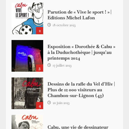
Parution de « Vive le sport ! » |
Editions Michel Lafon
18 octobre 2023
2
Exposition « Dorothée & Cabu »
à la Duduchothèque | jusqu’au
printemps 2024
17 juillet 2023
3
Dessins de la rafle du Vel d’Hiv |
Plus de 12 000 visiteurs au
Chambon-sur-Lignon (43)
20 juin 2023
4
Cabu, une vie de dessinateur