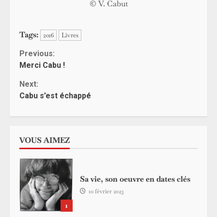
© V. Cabut
Tags:
2016
Livres
Continue
Previous:
Merci Cabu !
Reading
Next:
Cabu s’est échappé
VOUS AIMEZ
Sa vie, son oeuvre en dates clés
10 février 2023
1