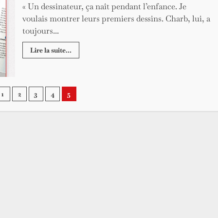
« Un dessinateur, ça naît pendant l’enfance. Je
voulais montrer leurs premiers dessins. Charb, lui, a
toujours...
Lire la suite...
ation
1
2
3
4
5
cations