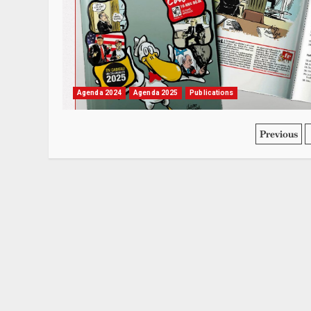
Agenda 2024
Agenda 2025
Publications
Pagin
Previous
des
publi