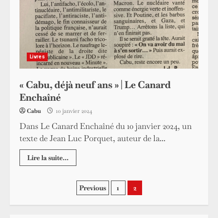
Livres
« Cabu, déjà neuf ans » | Le Canard
Enchaîné
Cabu
10 janvier 2024
Dans Le Canard Enchaîné du 10 janvier 2024, un
texte de Jean Luc Porquet, auteur de la...
Lire la suite...
Pagination
Previous
1
2
des