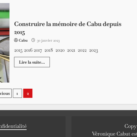
Construire la mémoire de Cabu depuis
2015
Cabu
30 janvier 2023
2015 2016 2017 2018 2020 2021 2022 2023
Lire la suite...
gination
vious
1
2
es
blications
nfidentialité
Copyr
Véronique Cabut est 