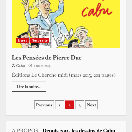
Livres
Sur ce site
Les Pensées de Pierre Dac
Cabu
1 mars 2015
Éditions Le Cherche midi (mars 2015, 202 pages)
Lire la suite...
Pagination
Previous
1
2
3
Next
des
publications
A PROPOS |
Depuis 2015, les dessins de Cabu