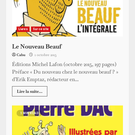
Livres
Sur ce site
Le Nouveau Beauf
Cabu
1 octobre 2015
Éditions Michel Lafon (octobre 2015, 197 pages)
Préface « Du nouveau chez le nouveau beauf ? »
d’Erik Emptaz, rédacteur en...
Lire la suite...
1 MIN READ