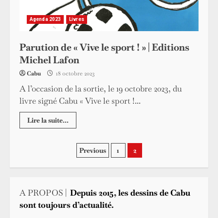
Agenda 2023
Livres
Parution de « Vive le sport ! » | Editions
Michel Lafon
Cabu
18 octobre 2023
A l’occasion de la sortie, le 19 octobre 2023, du
livre signé Cabu « Vive le sport !...
Lire la suite...
Pagination
Previous
1
2
des
publications
A PROPOS |
Depuis 2015, les dessins de Cabu
sont toujours d’actualité.