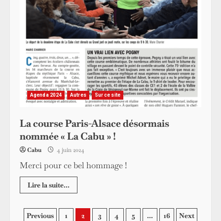
Agenda 2024
Autres
Sur ce site
La course Paris-Alsace désormais
nommée « La Cabu » !
Cabu
4 juin 2024
Merci pour ce bel hommage !
Lire la suite...
Pagination
Previous
1
2
3
4
5
…
16
Next